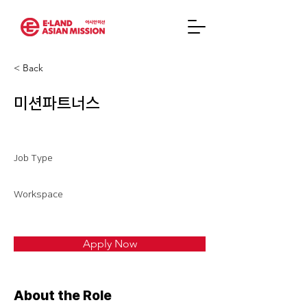
< Back
미션파트너스
Job Type
Workspace
Apply Now
About the Role