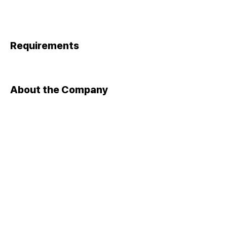
Requirements
About the Company
Apply Now
​대표자 : 이상준 ㅣ 사업자등록번호 :
105-82-13131
​주소 : 서울 금천구 가산디지털1로 142, 1403호(가산동,가산더
스카이밸리1차)