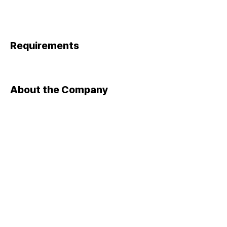
Requirements
About the Company
Apply Now
​대표자 : 이상준 ㅣ 사업자등록번호 :
105-82-13131
​주소 : 서울 금천구 가산디지털1로 142, 1403호(가산동,가산더
스카이밸리1차)