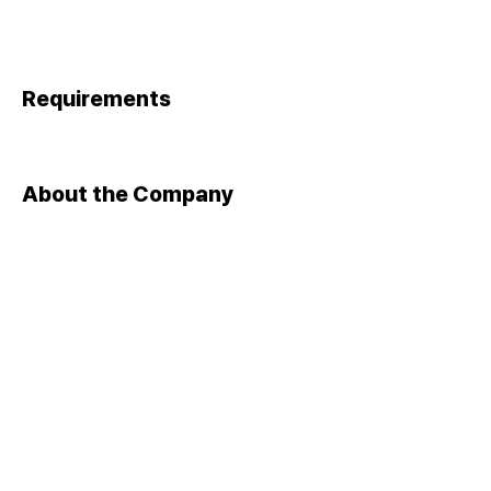
Requirements
About the Company
Apply Now
​대표자 : 이상준 ㅣ 사업자등록번호 :
105-82-13131
​주소 : 서울 금천구 가산디지털1로 142, 1403호(가산동,가산더
스카이밸리1차)