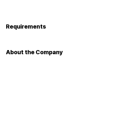
Requirements
About the Company
Apply Now
​대표자 : 이상준 ㅣ 사업자등록번호 :
105-82-13131
​주소 : 서울 금천구 가산디지털1로 142, 1403호(가산동,가산더
스카이밸리1차)