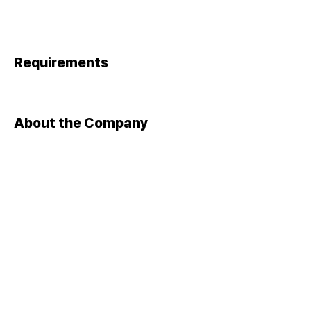
Requirements
About the Company
Apply Now
​대표자 : 이상준 ㅣ 사업자등록번호 :
105-82-13131
​주소 : 서울 금천구 가산디지털1로 142, 1403호(가산동,가산더
스카이밸리1차)