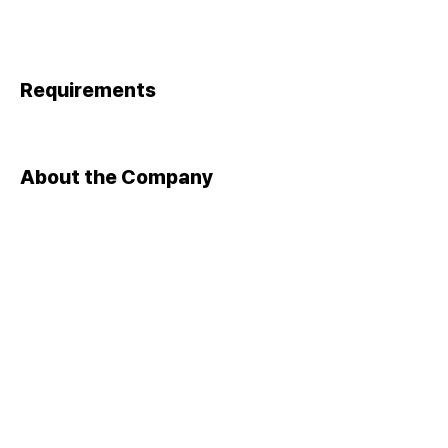
Requirements
About the Company
Apply Now
​대표자 : 이상준 ㅣ 사업자등록번호 :
105-82-13131
​주소 : 서울 금천구 가산디지털1로 142, 1403호(가산동,가산더
스카이밸리1차)