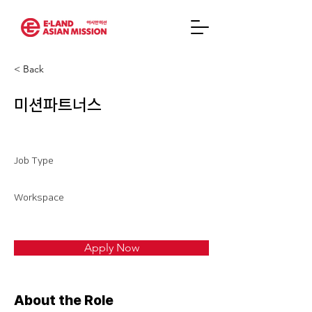
< Back
미션파트너스
Job Type
Workspace
Apply Now
About the Role