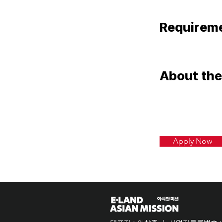
Requirem
About th
Apply Now