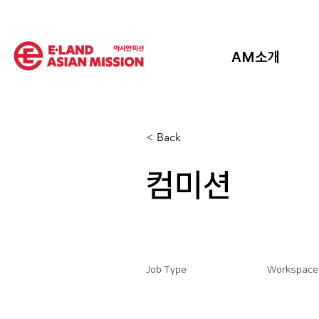
AM소개
< Back
컴미션
Job Type
Workspace