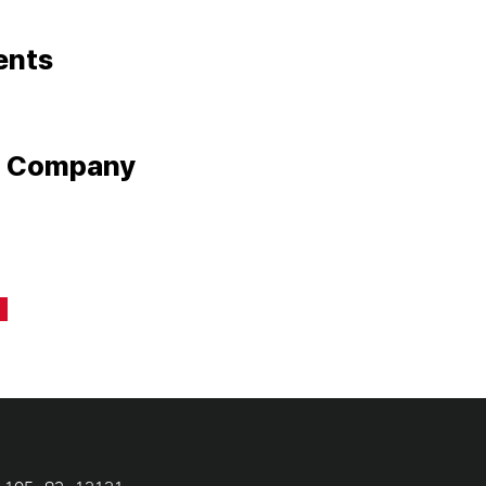
ents
e Company