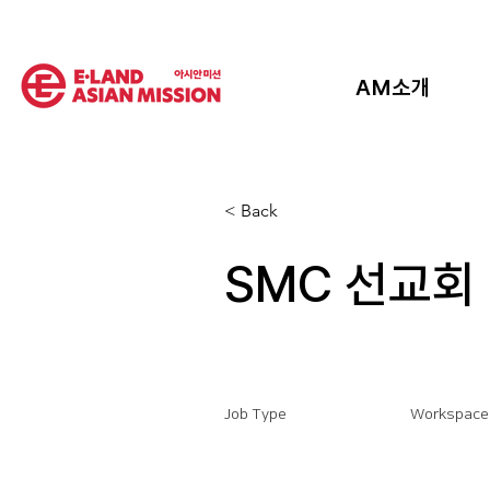
AM소개
< Back
SMC 선교회
Job Type
Workspace