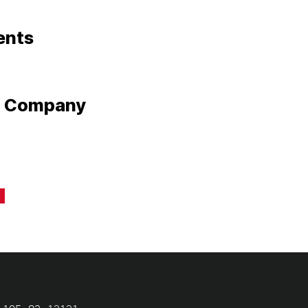
ents
e Company