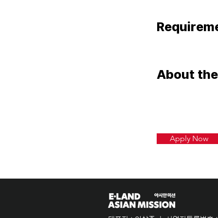
Requirem
About th
Apply Now