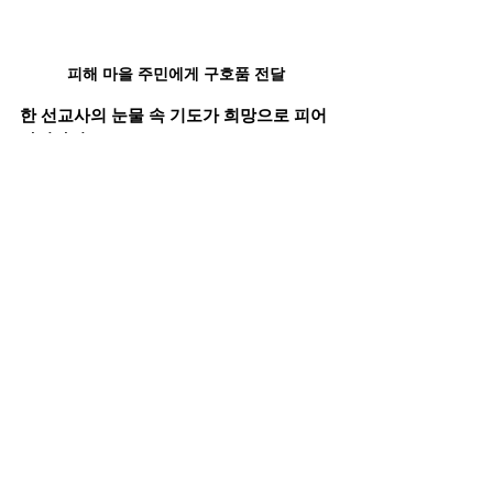
피해 마을 주민에게 구호품 전달
한 선교사의 눈물 속 기도가 희망으로 피어
나기까지...
그 뒤에는 아시안미션과 후원자들의 따뜻
한 동역이 있었습니다.
무너진 예배당 한가운데서도 아이들과 함
께 찬양을 멈추지 않았던 선교사님의 이야
기는
우리가 왜 선교지를 잊지 않아야 하는지를 
조용히 일깨워줍니다.
지금도 어딘가에는 복음의 씨앗을 지키며, 
무너진 현장을 믿음으로 붙드는 선교사님
들이 있습니다.
이들에게 미얀마의 이야기가 작은 위로가 
되기를,
그리고 그 곁을 함께하는 더 많은 따뜻한 손