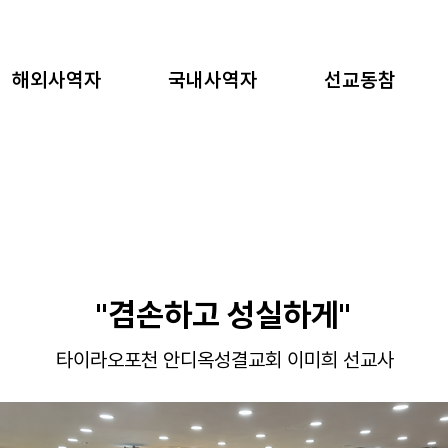
해외사역자
국내사역자
선교동참
"겸손하고 성실하게"
타이라오포천 안디옥성결교회 이미희 선교사