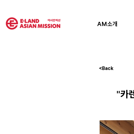
AM소개
<Back
"카