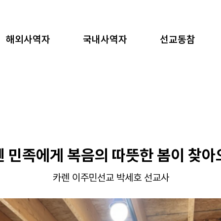
해외사역자
국내사역자
선교동참
렌 민족에게 복음의 따뜻한 봄이 찾아
카렌 이주민선교 박세호 선교사