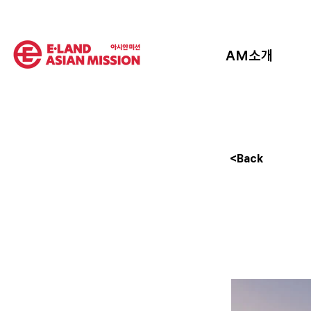
AM소개
<Back