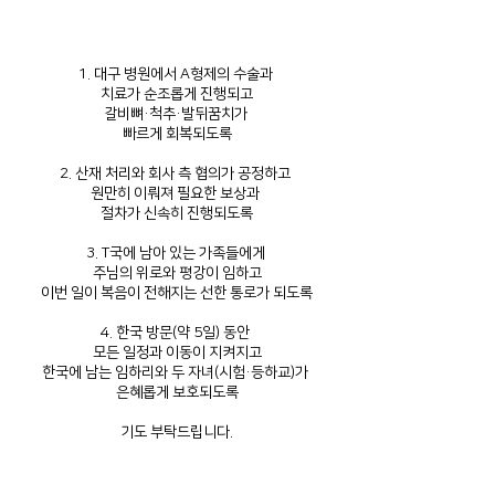
1. 대구 병원에서 A형제의 수술과
치료가 순조롭게 진행되고
갈비뼈·척추·발뒤꿈치가
빠르게 회복되도록
2. 산재 처리와 회사 측 협의가 공정하고
원만히 이뤄져 필요한 보상과
절차가 신속히 진행되도록
3. T국에 남아 있는 가족들에게
주님의 위로와 평강이 임하고
이번 일이 복음이 전해지는 선한 통로가 되도록
4. 한국 방문(약 5일) 동안
모든 일정과 이동이 지켜지고
한국에 남는 임하리와 두 자녀(시험·등하교)가
은혜롭게 보호되도록
기도 부탁드립니다.