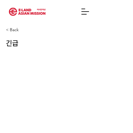
< Back
긴급