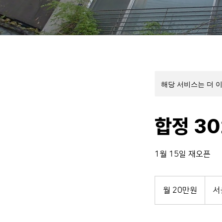
해당 서비스는 더 
합정 3
1월 15일 재오픈
월
20
월 20만원
서
만
원