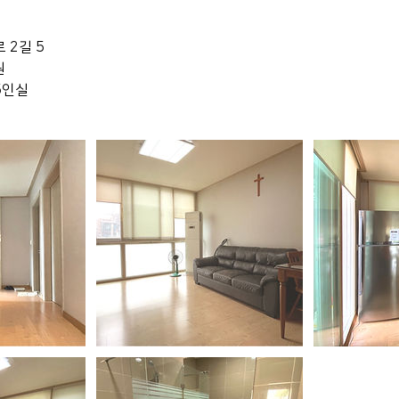
 2길 5
원
-5인실