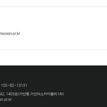
ssion.or.kr
105-82-13131
142, 1403호(가산동,가산더스카이밸리1차)
n.or.kr