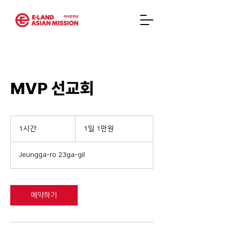
MVP 선교회
1
일
1시간
1
1일 1만원
1
시
만
원
Jeungga-ro 23ga-gil
예약하기